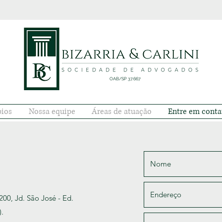
OAB/SP 37.667
pios
Nossa equipe
Áreas de atuação
Entre em conta
200, Jd. São José - Ed.
).